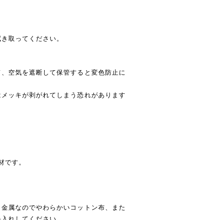
拭き取ってください。
て、空気を遮断して保管すると変色防止に
はメッキが剥がれてしまう恐れがあります
素材です。
う金属なのでやわらかいコットン布、また
手入れしてください。