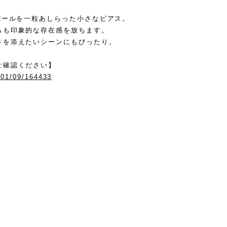
パールを一粒あしらった小さなピアス。
らも印象的な存在感を放ちます。
さを添えたいシーンにもぴったり。
ご確認ください】
/01/09/164433