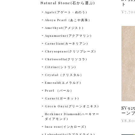
Natural Stone(石から選ぶ)
ト
¥7,70
Agate(アゲート・めのう)
Akoya Pearl（あこや真珠）
Amethyst(アメジスト)
Aquamarine(アクアマリン)
Carnelian(カーネリアン)
Chrysoprase(クリソプレーズ)
Chrisocolla(クリソコラ)
Citrine(シトリン)
Crystal（クリスタル）
Emerald(エメラルド)
Pearl （パール）
Garnet(ガーネット)
Green Onyx(グリーンオニキス)
SV9
ーン
Herkimer Diamond(ハーキマー
ダイアモンド)
¥8,80
Inca rose(インカローズ)
Labradorite(ラブラドライト)