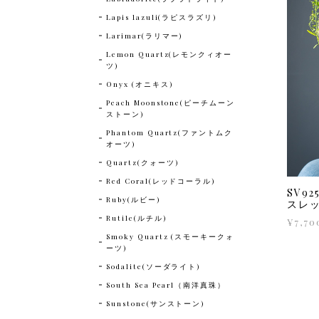
Lapis lazuli(ラピスラズリ)
Larimar(ラリマー)
Lemon Quartz(レモンクィオー
ツ)
Onyx (オニキス)
Peach Moonstone(ピーチムーン
ストーン)
Phantom Quartz(ファントムク
オーツ)
Quartz(クォーツ)
Red Coral(レッドコーラル)
SV9
Ruby(ルビー)
スレ
Rutile(ルチル)
¥7,70
Smoky Quartz (スモーキークォ
ーツ)
Sodalite(ソーダライト)
South Sea Pearl（南洋真珠）
Sunstone(サンストーン)