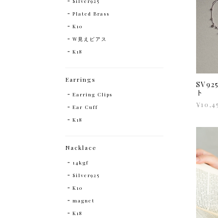
Silver925
Plated Brass
K10
W見えピアス
K18
Earrings
SV9
ト
Earring Clips
¥10,4
Ear Cuff
K18
Nacklace
14kgf
Silver925
K10
magnet
K18