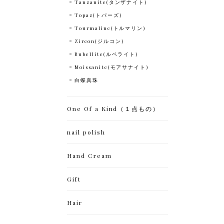
Tanzanite(タンザナイト)
Topaz(トパーズ)
Tourmaline(トルマリン)
Zircon(ジルコン)
Rubellite(ルベライト)
Moissanite(モアサナイト)
白蝶真珠
One Of a Kind（１点もの）
nail polish
Hand Cream
Gift
Hair