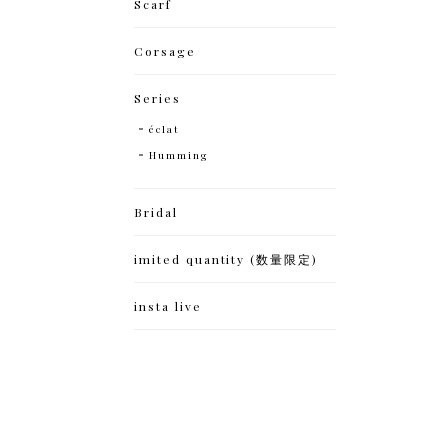
Scarf
Corsage
Series
éclat
Humming
Bridal
imited quantity (数量限定)
insta live