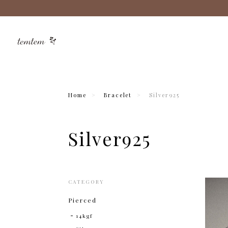
Home
Bracelet
Silver925
Silver925
CATEGORY
Pierced
14kgf