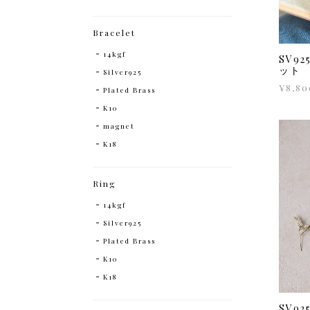
Bracelet
14kgf
SV9
ット
Silver925
¥8,80
Plated Brass
K10
magnet
K18
Ring
14kgf
Silver925
Plated Brass
K10
K18
SV9