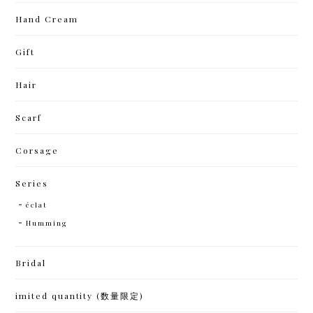
Hand Cream
Gift
Hair
Scarf
Corsage
Series
éclat
Humming
Bridal
imited quantity (数量限定)