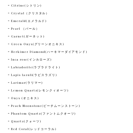
Citrine(シトリン)
Crystal（クリスタル）
Emerald(エメラルド)
Pearl （パール）
Garnet(ガーネット)
Green Onyx(グリーンオニキス)
Herkimer Diamond(ハーキマーダイアモンド)
Inca rose(インカローズ)
Labradorite(ラブラドライト)
Lapis lazuli(ラピスラズリ)
Larimar(ラリマー)
Lemon Quartz(レモンクィオーツ)
Onyx (オニキス)
Peach Moonstone(ピーチムーンストーン)
Phantom Quartz(ファントムクオーツ)
Quartz(クォーツ)
Red Coral(レッドコーラル)