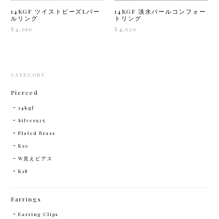
14KGF ツイストビーズLパー
14KGF 淡水パールコンフォー
ルリング
トリング
¥4,950
¥4,620
CATEGORY
Pierced
14kgf
Silver925
Plated Brass
K10
W見えピアス
K18
Earrings
Earring Clips