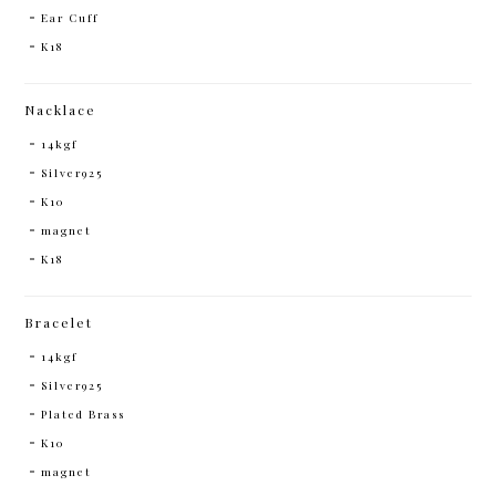
Ear Cuff
K18
Nacklace
14kgf
Silver925
K10
magnet
K18
Bracelet
14kgf
Silver925
Plated Brass
K10
magnet