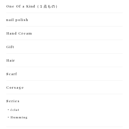
One Of a Kind（１点もの）
nail polish
Hand Cream
Gift
Hair
Scarf
Corsage
Series
éclat
Humming