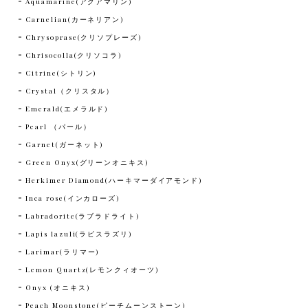
Aquamarine(アクアマリン)
Carnelian(カーネリアン)
Chrysoprase(クリソプレーズ)
Chrisocolla(クリソコラ)
Citrine(シトリン)
Crystal（クリスタル）
Emerald(エメラルド)
Pearl （パール）
Garnet(ガーネット)
Green Onyx(グリーンオニキス)
Herkimer Diamond(ハーキマーダイアモンド)
Inca rose(インカローズ)
Labradorite(ラブラドライト)
Lapis lazuli(ラピスラズリ)
Larimar(ラリマー)
Lemon Quartz(レモンクィオーツ)
Onyx (オニキス)
Peach Moonstone(ピーチムーンストーン)