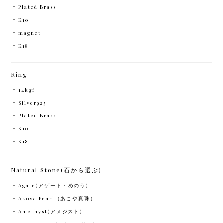
Plated Brass
K10
magnet
K18
Ring
14kgf
Silver925
Plated Brass
K10
K18
Natural Stone(石から選ぶ)
Agate(アゲート・めのう)
Akoya Pearl（あこや真珠）
Amethyst(アメジスト)