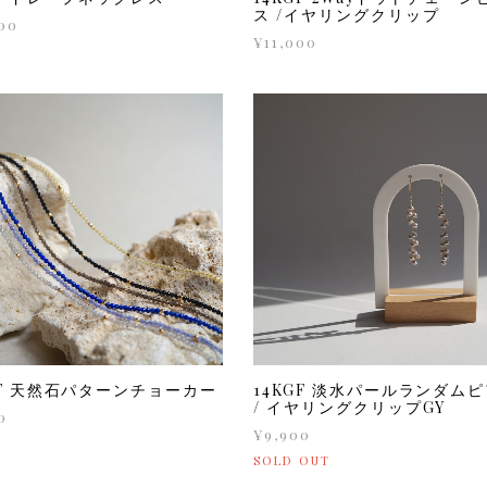
ス /イヤリングクリップ
00
¥11,000
GF 天然石パターンチョーカー
14KGF 淡水パールランダム
/ イヤリングクリップGY
0
¥9,900
SOLD OUT