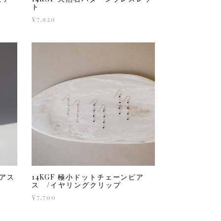
ト
¥7,920
ピアス
14KGF 極小ドットチェーンピア
ス /イヤリングクリップ
¥7,700