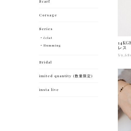
Scarf
Corsage
Series
éclat
14K
Humming
レス
¥9,68
Bridal
imited quantity (数量限定)
insta live