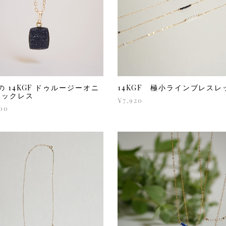
の 14KGF ドゥルージーオニ
14KGF 極小ラインブレスレ
ネックレス
¥7,920
00