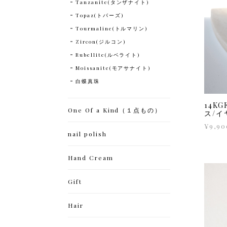
Tanzanite(タンザナイト)
Topaz(トパーズ)
Tourmaline(トルマリン)
Zircon(ジルコン)
Rubellite(ルベライト)
Moissanite(モアサナイト)
白蝶真珠
14K
One Of a Kind（１点もの）
ス/
¥9,90
nail polish
Hand Cream
Gift
Hair