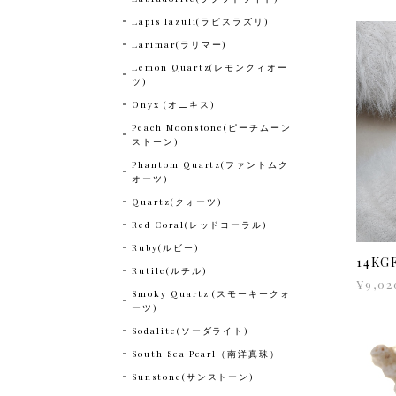
Lapis lazuli(ラピスラズリ)
Larimar(ラリマー)
Lemon Quartz(レモンクィオー
ツ)
Onyx (オニキス)
Peach Moonstone(ピーチムーン
ストーン)
Phantom Quartz(ファントムク
オーツ)
Quartz(クォーツ)
Red Coral(レッドコーラル)
Ruby(ルビー)
14K
Rutile(ルチル)
¥9,02
Smoky Quartz (スモーキークォ
ーツ)
Sodalite(ソーダライト)
South Sea Pearl（南洋真珠）
Sunstone(サンストーン)