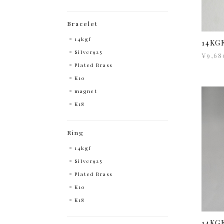
Bracelet
14kgf
14K
Silver925
¥9,68
Plated Brass
K10
magnet
K18
Ring
14kgf
Silver925
Plated Brass
K10
K18
14K