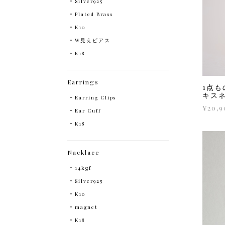
Silver925
Plated Brass
K10
W見えピアス
K18
Earrings
1点も
キス
Earring Clips
¥20,9
Ear Cuff
K18
Nacklace
14kgf
Silver925
K10
magnet
K18