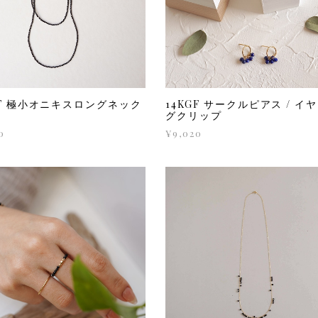
GF 極小オニキスロングネック
14KGF サークルピアス / イ
グクリップ
0
¥9,020