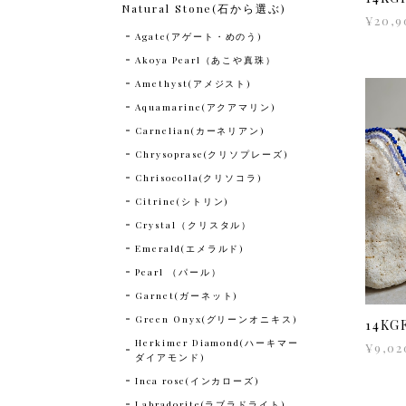
Natural Stone(石から選ぶ)
¥20,9
Agate(アゲート・めのう)
Akoya Pearl（あこや真珠）
Amethyst(アメジスト)
Aquamarine(アクアマリン)
Carnelian(カーネリアン)
Chrysoprase(クリソプレーズ)
Chrisocolla(クリソコラ)
Citrine(シトリン)
Crystal（クリスタル）
Emerald(エメラルド)
Pearl （パール）
Garnet(ガーネット)
Green Onyx(グリーンオニキス)
14K
Herkimer Diamond(ハーキマー
¥9,02
ダイアモンド)
Inca rose(インカローズ)
Labradorite(ラブラドライト)