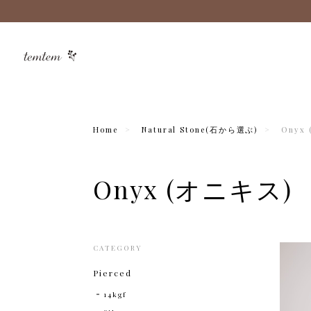
Home
Natural Stone(石から選ぶ)
Onyx
Onyx (オニキス)
CATEGORY
Pierced
14kgf