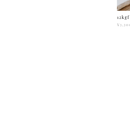
12k
¥3,30