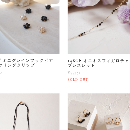
GF ミニグレインフックピア
14KGF オニキスフィガロチ
イヤリングクリップ
ブレスレット
0
¥9,350
SOLD OUT