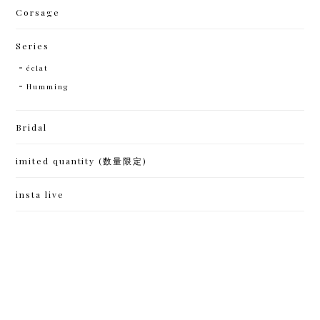
Corsage
Series
éclat
Humming
Bridal
imited quantity (数量限定)
insta live