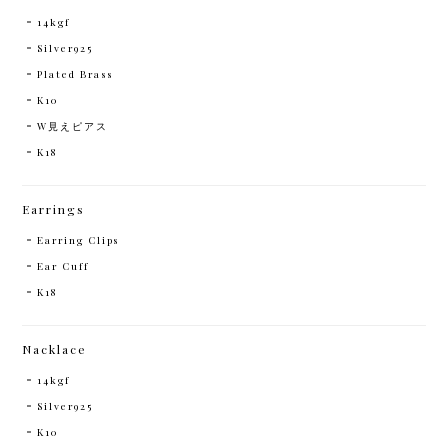
14kgf
Silver925
Plated Brass
K10
W見えピアス
K18
Earrings
Earring Clips
Ear Cuff
K18
Nacklace
14kgf
Silver925
K10