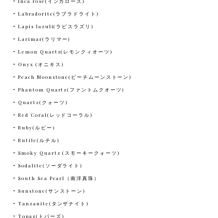
Inca rose(インカローズ)
Labradorite(ラブラドライト)
Lapis lazuli(ラピスラズリ)
Larimar(ラリマー)
Lemon Quartz(レモンクィオーツ)
Onyx (オニキス)
Peach Moonstone(ピーチムーンストーン)
Phantom Quartz(ファントムクオーツ)
Quartz(クォーツ)
Red Coral(レッドコーラル)
Ruby(ルビー)
Rutile(ルチル)
Smoky Quartz (スモーキークォーツ)
Sodalite(ソーダライト)
South Sea Pearl（南洋真珠）
Sunstone(サンストーン)
Tanzanite(タンザナイト)
Topaz(トパーズ)