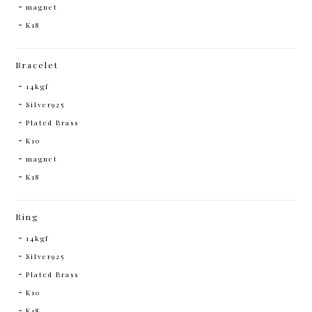
magnet
K18
Bracelet
14kgf
Silver925
Plated Brass
K10
magnet
K18
Ring
14kgf
Silver925
Plated Brass
K10
K18