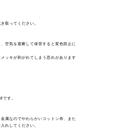
拭き取ってください。
て、空気を遮断して保管すると変色防止に
はメッキが剥がれてしまう恐れがあります
素材です。
う金属なのでやわらかいコットン布、また
手入れしてください。