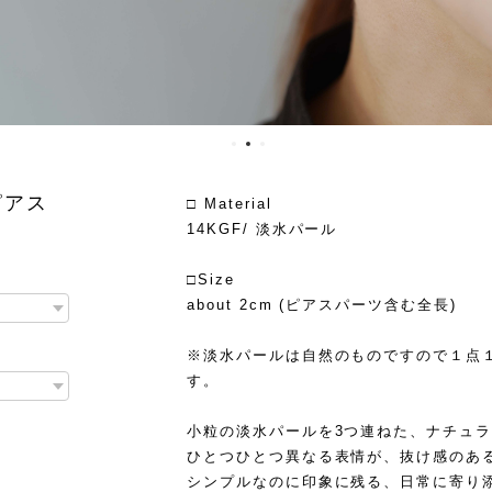
ピアス
□ Material
14KGF/ 淡水パール
□Size
about 2cm (ピアスパーツ含む全長)
※淡水パールは自然のものですので１点
す。
小粒の淡水パールを3つ連ねた、ナチュ
ひとつひとつ異なる表情が、抜け感のあ
シンプルなのに印象に残る、日常に寄り