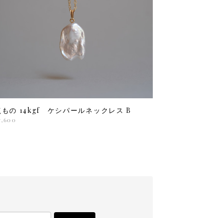
点もの 14kgf ケシパールネックレス B
7,600