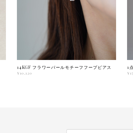
プ
14KGF フラワーパールモチーフフープピアス
1
¥10,120
¥1