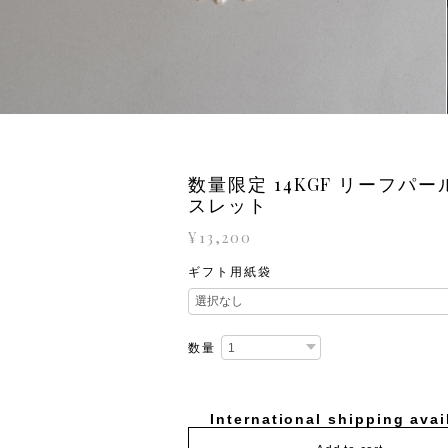
数量限定 14KGF リーフパ
スレット
¥13,200
ギフト用紙袋
数量
International shipping avai