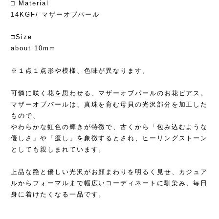
□ Material
14KGF/ マザーオブパール
□Size
about 10mm
※１点１点形や模様、色味が異なります。
可憐に咲く花を思わせる、マザーオブパールのお花ピアス。
マザーオブパールは、真珠を育む母貝の光沢部分を加工した
もので、
やわらかな虹色の輝きが特徴で、古くから「包み込むような
優しさ」や「癒し」を象徴するとされ、ヒーリングストーン
としても親しまれています。
上品な艶と優しい光沢がお顔まわりを明るく見せ、カジュア
ルからフォーマルまで幅広いコーディネートに馴染み、毎日
身に着けたくなる一品です。