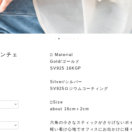
ョンチェ
□ Material
Gold/ゴールド
SV925 16KGP
Silver/シルバー
SV925ロジウムコーティング
□Size
about 16cm＋2cm
六角の小さなスティックがさりげないポ
軽い着け心地でオフィスにお出かけに様