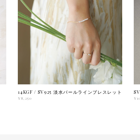
ト
14KGF / SV925 淡水パールラインブレスレット
S
¥8,250
¥1