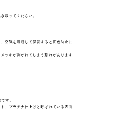
拭き取ってください。
て、空気を遮断して保管すると変色防止に
はメッキが剥がれてしまう恐れがあります
のです。
ート、プラチナ仕上げと呼ばれている表面